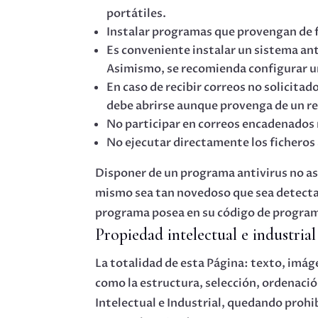
portátiles.
Instalar programas que provengan de f
Es conveniente instalar un sistema ant
Asimismo, se recomienda configurar un
En caso de recibir correos no solicita
debe abrirse aunque provenga de un r
No participar en correos encadenados 
No ejecutar directamente los ficheros
Disponer de un programa antivirus no ase
mismo sea tan novedoso que sea detectado
programa posea en su código de programa
Propiedad intelectual e industrial
La totalidad de esta Página: texto, imág
como la estructura, selección, ordenació
Intelectual e Industrial, quedando prohi