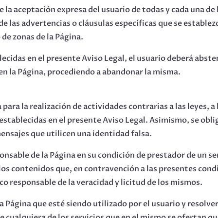
re la aceptación expresa del usuario de todas y cada una de 
de las advertencias o cláusulas específicas que se establez
de zonas de la Página.
lecidas en el presente Aviso Legal, el usuario deberá absten
 en la Página, procediendo a abandonar la misma.
a para la realización de actividades contrarias a las leyes, a
stablecidas en el presente Aviso Legal. Asimismo, se oblig
nsajes que utilicen una identidad falsa.
able de la Página en su condición de prestador de un ser
los contenidos que, en contravención a las presentes cond
ico responsable de la veracidad y licitud de los mismos.
a Página que esté siendo utilizado por el usuario y resolve
de cualquiera de los servicios que en el mismo se ofertan q