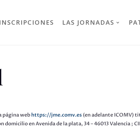
INSCRIPCIONES
LAS JORNADAS
PA
l
 la página web
https://jme.comv.es
(en adelante ICOMV) t
 domicilio en Avenida de la plata, 34 – 46013 Valencia ; C